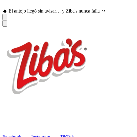
😏 ¿Película sin snack? Eso no existe. Ziba's al rescate 🍿
Productos
Recetas
Blog
Contacto
EN
Facebook
Instagram
TikTok