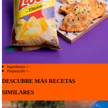
Ingredientes
+
-
Preparación
+
-
DESCUBRE MÁS RECETAS
SIMILARES