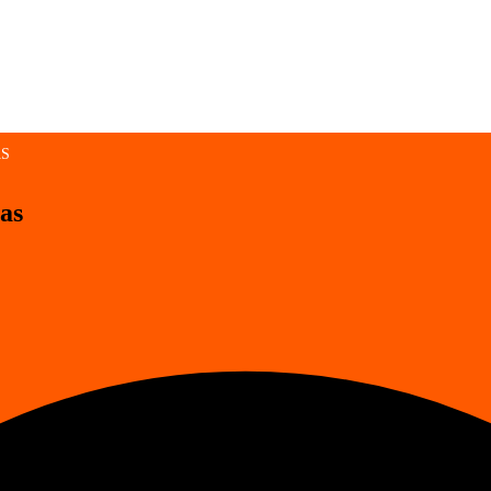
AS
as