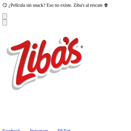
😏 ¿Película sin snack? Eso no existe. Ziba's al rescate 🍿
Productos
Recetas
Blog
Contacto
EN
Facebook
Instagram
TikTok